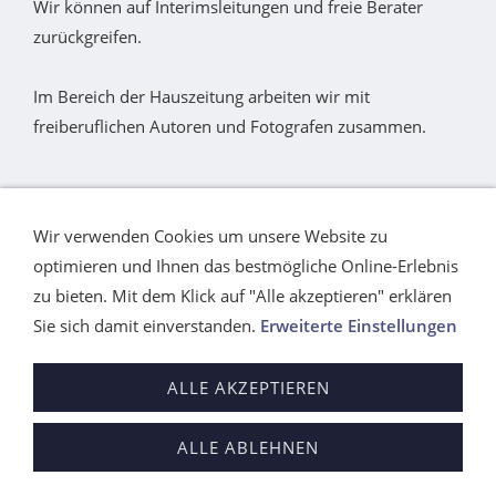
Wir können auf Interimsleitungen und freie Berater
zurückgreifen.
Im Bereich der Hauszeitung arbeiten wir mit
freiberuflichen Autoren und Fotografen zusammen.
Referenzprojekte
benennen wir Ihnen nach
Rücksprache mit unseren Kunden. Für Fragen stehen
Wir verwenden Cookies um unsere Website zu
wir ihnen gern zur
Verfügung
.
optimieren und Ihnen das bestmögliche Online-Erlebnis
zu bieten. Mit dem Klick auf "Alle akzeptieren" erklären
Sie sich damit einverstanden.
Erweiterte Einstellungen
zurück nach oben
oder auf die
Startseite
ALLE AKZEPTIEREN
Wegbeschreibung
Kundenlogin
Impressum
ALLE ABLEHNEN
Kontakt
AGB
Datenschutz
Cookie
Kontrollzentrum